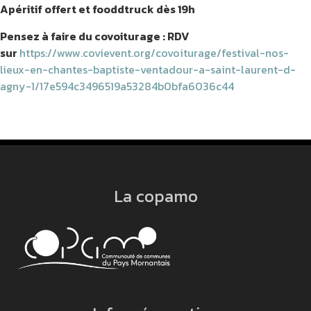
Apéritif offert et fooddtruck dès 19h
Pensez à faire du covoiturage : RDV
sur
https://www.covievent.org/covoiturage/festival-nos-
lieux-en-chantes-baptiste-ventadour-a-saint-laurent-d-
agny-1/17e594c3496519a53284b0bfa6036c44
La copamo